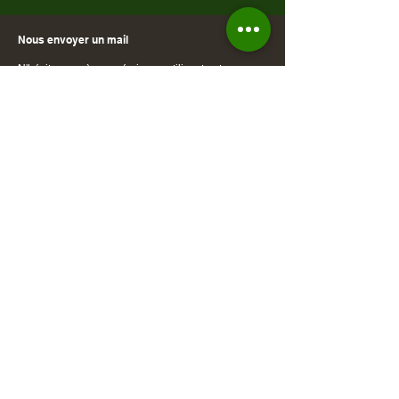
Nous envoyer un mail
N'hésitez pas à nous écrire en utilisant notre
formulaire de contact, nous vous répondrons
rapidement.
Nous contacter
Nous écrire
N'hésitez pas à nous contacter par courrier, nous
vous répondrons dans les meilleurs délais.
Nous écrire
© Le Moulin des Oliviers - 2024
Ad'lens Solutions