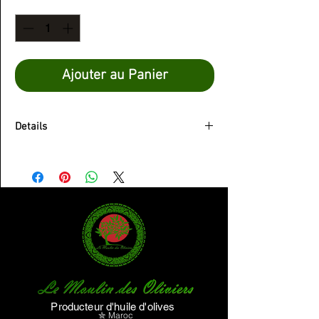
Quantité
*
Ajouter au Panier
Details
Huile d'olive
Vierge Extra
Producteur d'huile d'olives
⛦
Maroc